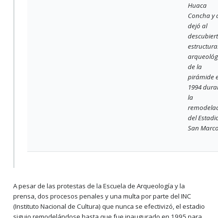
Huaca
Concha y 
dejó al
descubier
estructura
arqueológ
de la
pirámide 
1994 dura
la
remodela
del Estadi
San Marco
A pesar de las protestas de la Escuela de Arqueología y la
prensa, dos procesos penales y una multa por parte del INC
(Instituto Nacional de Cultura) que nunca se efectivizó, el estadio
siguio remodelándose hasta que fue inaugurado en 1995 para