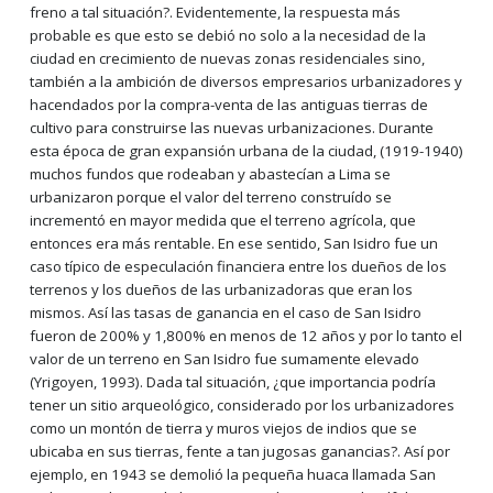
freno a tal situación?. Evidentemente, la respuesta más
probable es que esto se debió no solo a la necesidad de la
ciudad en crecimiento de nuevas zonas residenciales sino,
también a la ambición de diversos empresarios urbanizadores y
hacendados por la compra-venta de las antiguas tierras de
cultivo para construirse las nuevas urbanizaciones. Durante
esta época de gran expansión urbana de la ciudad, (1919-1940)
muchos fundos que rodeaban y abastecían a Lima se
urbanizaron porque el valor del terreno construído se
incrementó en mayor medida que el terreno agrícola, que
entonces era más rentable. En ese sentido, San Isidro fue un
caso típico de especulación financiera entre los dueños de los
terrenos y los dueños de las urbanizadoras que eran los
mismos. Así las tasas de ganancia en el caso de San Isidro
fueron de 200% y 1,800% en menos de 12 años y por lo tanto el
valor de un terreno en San Isidro fue sumamente elevado
(Yrigoyen, 1993). Dada tal situación, ¿que importancia podría
tener un sitio arqueológico, considerado por los urbanizadores
como un montón de tierra y muros viejos de indios que se
ubicaba en sus tierras, fente a tan jugosas ganancias?. Así por
ejemplo, en 1943 se demolió la pequeña huaca llamada San