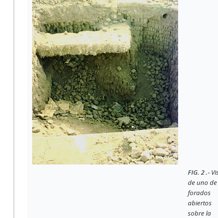
FIG. 2 .-
Vi
de uno de 
forados
abiertos
sobre la