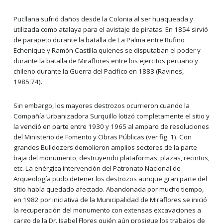
Pucllana sufrió daños desde la Colonia al ser huaqueada y
utilizada como atalaya para el avistaje de piratas. En 1854 sirvió
de parapeto durante la batalla de La Palma entre Rufino
Echenique y Ramón Castilla quienes se disputaban el poder y
durante la batalla de Miraflores entre los ejercitos peruano y
chileno durante la Guerra del Pacífico en 1883 (Ravines,
1985:74).
Sin embargo, los mayores destrozos ocurrieron cuando la
Compañía Urbanizadora Surquillo lotizó completamente el sitio y
la vendió en parte entre 1930 y 1965 al amparo de resoluciones
del Ministerio de Fomento y Obras Públicas (ver fig. 1). Con
grandes Bulldozers demolieron amplios sectores de la parte
baja del monumento, destruyendo plataformas, plazas, recintos,
etc. La enérgica intervención del Patronato Nacional de
Arqueología pudo detener los destrozos aunque gran parte del
sitio había quedado afectado. Abandonada por mucho tiempo,
en 1982 por iniciativa de la Municipalidad de Miraflores se inició
la recuperación del monumento con extensas excavaciones a
cargo de la Dr. Isabel Flores quién aún prosigue los trabajos de