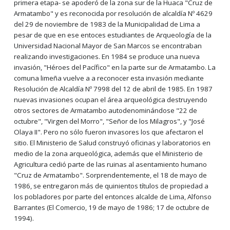
primera etapa- se apoderó de la zona sur de la Huaca "Cruz de
Armatambo" y es reconocida por resolución de alcaldía Nº 4629
del 29 de noviembre de 1983 de la Municipalidad de Lima a
pesar de que en ese entoces estudiantes de Arqueología de la
Universidad Nacional Mayor de San Marcos se encontraban
realizando investigaciones. En 1984 se produce una nueva
invasión, "Héroes del Pacífico" en la parte sur de Armatambo. La
comuna limeña vuelve a a reconocer esta invasión mediante
Resolución de Alcaldía Nº 7998 del 12 de abril de 1985. En 1987
nuevas invasiones ocupan el área arqueológica destruyendo
otros sectores de Armatambo autodenominándose "22 de
octubre", "Virgen del Morro", "Señor de los Milagros", y "José
Olaya II". Pero no sólo fueron invasores los que afectaron el
sitio. El Ministerio de Salud construyó oficinas y laboratorios en
medio de la zona arqueológica, además que el Ministerio de
Agricultura cedió parte de las ruinas al asentamiento humano
"Cruz de Armatambo". Sorprendentemente, el 18 de mayo de
1986, se entregaron más de quinientos títulos de propiedad a
los pobladores por parte del entonces alcalde de Lima, Alfonso
Barrantes (El Comercio, 19 de mayo de 1986; 17 de octubre de
1994).