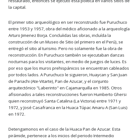
restaurado, entonces se ejecutó esta política en varios sitios de
la capital.
El primer sitio arqueológico en ser reconstruido fue Puruchuco
entre 1953 y 1957, obra del médico aficionado a la arqueología
Arturo Jimenez Borja. Concluíidas las obras, incluída la
construcción de un Museo de Sitio (el primero en el Perú), se
entregó el sitio al turismo. Pero no solamente fue la obra de
reconstrucción. En Puruchuco también se ejecutaban danzas
nocturnas para los visitantes, en medio de juegos de luces. Es
por eso que los muros prehispánicos se encuentran cableados
por todos lados. A Puruchuco le siguieron, Huaycan y San Juan
de Pariachi (Ate-Vitarte), Pan de Azucar, y el conjunto
arquitectónico "Laberinto" en Cajamarquilla en 1985. Otros
afisionados a tales reconstrucciones fueron Humberto Ghersi
quien reconstruyó Santa Catalina (La Victoria) entre 1971 y
1972, y José Casafranca en la Huaca Túpac Amaru A (San Luis)
en 1972.
Detengamonos en el caso de la Huaca Pan de Azucar. Esta
pirámide, pertenece a los inicios del periodo Intermedio