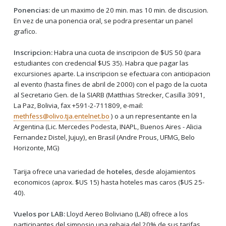
Ponencias:
de un maximo de 20 min. mas 10 min. de discusion.
En vez de una ponencia oral, se podra presentar un panel
grafico.
Inscripcion:
Habra una cuota de inscripcion de $US 50 (para
estudiantes con credencial $US 35). Habra que pagar las
excursiones aparte. La inscripcion se efectuara con anticipacion
al evento (hasta fines de abril de 2000) con el pago de la cuota
al Secretario Gen. de la SIARB (Matthias Strecker, Casilla 3091,
La Paz, Bolivia, fax +591-2-711809, e-mail:
methfess@olivo.tja.entelnet.bo
) o a un representante en la
Argentina (Lic. Mercedes Podesta, INAPL, Buenos Aires - Alicia
Fernandez Distel, Jujuy), en Brasil (Andre Prous, UFMG, Belo
Horizonte, MG)
Tarija ofrece una variedad de
hoteles
, desde alojamientos
economicos (aprox. $US 15) hasta hoteles mas caros ($US 25-
40).
Vuelos por LAB:
Lloyd Aereo Boliviano (LAB) ofrece a los
participantes del simposio una rebaja del 20% de sus tarifas,