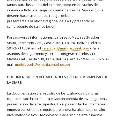
tantos para los vuelos del exterior, como en los vuelos del
interior de Bolivia a Tarija. Los participantes del Simposio que
deseen hacer uso de esta rebaja, deberian
presentarse a la oficina regional del LAB y presentar el
comprobante de su inscripcion.
Para mayores informaciones, dirigirse a: Matthias Strecker,
SIARB, Secretario Gen., Casilla 3091, La Paz, Bolivia (Tel./Fax
591-2-711809, e-mail:
laranibar@mail.megalink.com
) Para
asuntos de alojamiento y turismo, dirigirse a: Carlos y Lilo
Methfessel, Casilla 139, Tarija, Bolivia (Tel./Fax 591-66-30826, e-
mail:
methfesselk@olivo.tja.entelnet.bo)
DOCUMENTACION DEL ARTE RUPESTRE EN EL V SIMPOSIO DE
LA SIARB
La documentacion y el registro de los grabados y pinturas
rupestres son la base para culaquier medida de investigacion y
preservacion del arte rupestre. En el pasado la documentacion
empezo con simples croquis, pero ahora ha alcanzado un alto
nivel metodologico y tecnologico. Cada sitio de arte rupestre