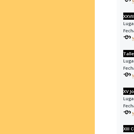
XXVI
Luga
Fech
Tall
Luga
Fech
XV J
Luga
Fech
XIII