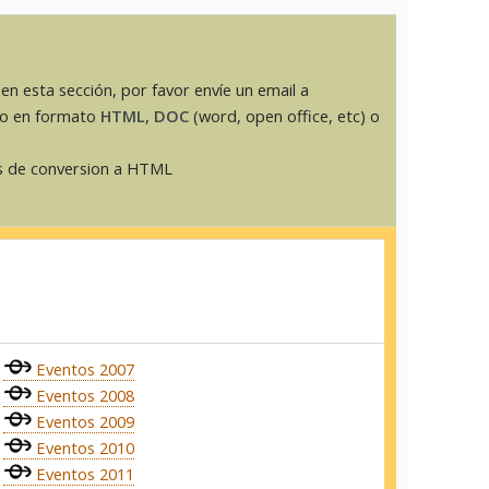
en esta sección, por favor envíe un email a
mo en formato
HTML
,
DOC
(word, open office, etc) o
 de conversion a HTML
Eventos 2007
Eventos 2008
Eventos 2009
Eventos 2010
Eventos 2011