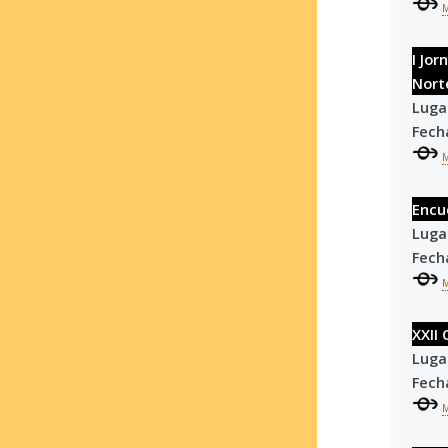
I Jo
Nort
Luga
Fech
Encu
Luga
Fech
XXII
Luga
Fech