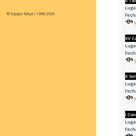
II T
Luga
© Equipo NAyA / 1996-2025.
Fech
XV C
Luga
Fech
X Si
Luga
Fech
I Co
Luga
Fech