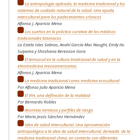
La antropología aplicada, la medicina tradicional y los
sistemas de cuidado natural de la salud. Una ayuda
intercultural para los padecimientos crónicos
Alfonso J. Aparicio Mena
Los sueños en la práctica curativa de los médicos
tradicionales totonacos
Liz Estela Islas Salinas, Anahí García Mac Naught, Emily Ito
Suiyama y Shoshana Berenzon Gora
El temazcal en la cultura tradicional de salud y en la
etnomedicina mesoamericanas
Alfonso J. Aparicio Mena
La medicina tradicional como medicina ecocultural
Por Alfonso Julio Aparicio Mena
El VIH, una definición de la realidad
Por Bernardo Robles
Anorexia nerviosa y perfiles de riesgo
Por María Jesús Sánchez Hernández
Idea de salud intercultural. Una aproximación
antropológica a la idea de salud intercultural, derivada de la
medicina tradicional china, en contacto con diferentes