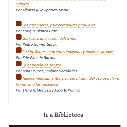
culturas
Por Alfonso Julio Aparicio Mena
Los curanderos, psicoterapeutas populares
.
Por Enrique Blanco Cruz
Las razas: una ilusión deletérea
.
Por Pedro Gomez Garcia
El sida. Representaciones indígenas y políticas sociales
Por Edir Pina de Barros
La donación de sangre
Por Antonio José Jiménez Hernández
Nuevos medicamentos y etnomedicina. Del uso popular a
la industria farmacéutica
Por Elena R. Mongelli y Alicia B. Pomilio
Ir a Biblioteca