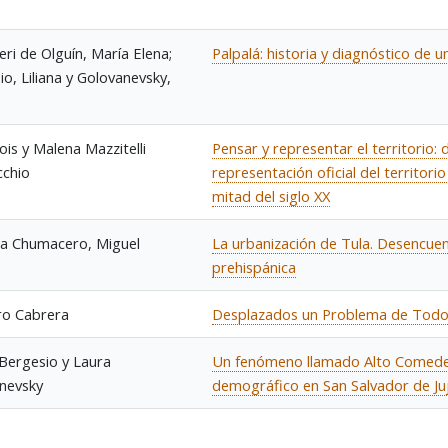
ri de Olguín, María Elena;
Palpalá: historia y diagnóstico de 
o, Liliana y Golovanevsky,
ois y Malena Mazzitelli
Pensar y representar el territorio:
cchio
representación oficial del territori
mitad del siglo XX
a Chumacero, Miguel
La urbanización de Tula. Desencuen
prehispánica
ro Cabrera
Desplazados un Problema de Tod
 Bergesio y Laura
Un fenómeno llamado Alto Comeder
nevsky
demográfico en San Salvador de Ju