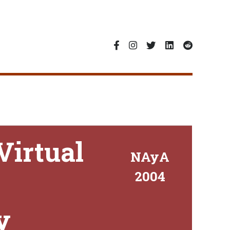
Virtual
NAyA
2004
y