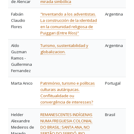
de Alencar
mirada simbólica
Fabián
"Inventando a los adventistas.
Argentina
Claudio
La construcción de la identidad
Flores
en la comunidad religiosa de
Puiggari (Entre Ríos)"
Aldo
Turismo, sustentabilidad y
Argentina
Guzman
globalizacion.
Ramos -
Guillermina
Fernandez
Marta Anico
Património, turismo e políticas
Portugal
culturais autárquicas.
Conflitualidade ou
convergência de interesses?
Helder
REMANESCENTES INDÍGENAS
Brasil
Alexandre
NUMA FREGUESIA COLONIAL
Medeiros de
DO BRASIL: SANTA ANA, NO
Macedo
SERTÃO DO SERIDÓ, RIO