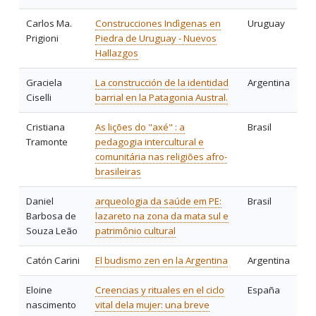
Carlos Ma.
Construcciones Indìgenas en
Uruguay
Prigioni
Piedra de Uruguay - Nuevos
Hallazgos
Graciela
La construcción de la identidad
Argentina
Ciselli
barrial en la Patagonia Austral.
Cristiana
As lições do "axé" : a
Brasil
Tramonte
pedagogia intercultural e
comunitária nas religiões afro-
brasileiras
Daniel
arqueologia da saúde em PE:
Brasil
Barbosa de
lazareto na zona da mata sul e
Souza Leão
patrimônio cultural
Catón Carini
El budismo zen en la Argentina
Argentina
Eloine
Creencias y rituales en el ciclo
España
nascimento
vital dela mujer: una breve