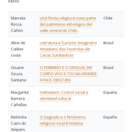
Vasco.
Marcela
Una fiesta religiosa como parte
Chile
Rocca
del patrimonio etnológico del
Cañón
valle central de Chile.
Aline de
Literatura e Turismo: Imaginário
Brasil
Caldas
Amadiano das Fazendas de
costa
Cacau Sul-Baianas
Gisane
O FEMININO E O SENSUAL EM
Brasil
Souza
CORPO VIVO E TOCAIA GRANDE:
Santana
A FACE OBSCURA
Margarita
Halloween: Control social e
España
Barrera
identidad cultural
Cañellas
Nelcinéa
O Sagrado e o fenômeno
España
Cairo do
religioso na pré-história
Amparo