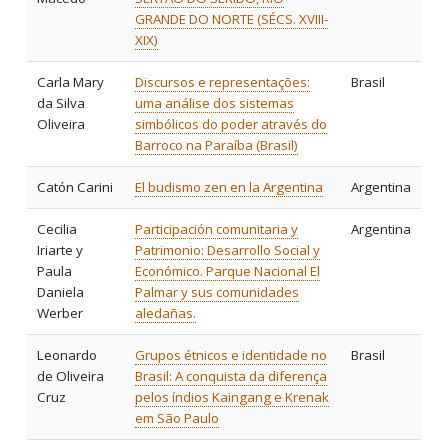
GRANDE DO NORTE (SÉCS. XVIII-
XIX)
Carla Mary
Discursos e representações:
Brasil
da Silva
uma análise dos sistemas
Oliveira
simbólicos do poder através do
Barroco na Paraíba (Brasil)
Catón Carini
El budismo zen en la Argentina
Argentina
Cecilia
Participación comunitaria y
Argentina
Iriarte y
Patrimonio: Desarrollo Social y
Paula
Económico. Parque Nacional El
Daniela
Palmar y sus comunidades
Werber
aledañas.
Leonardo
Grupos étnicos e identidade no
Brasil
de Oliveira
Brasil: A conquista da diferença
Cruz
pelos índios Kaingang e Krenak
em São Paulo