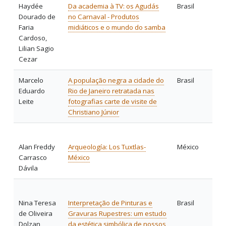
Haydée
Da academia à TV: os Agudás
Brasil
Dourado de
no Carnaval - Produtos
Faria
midiáticos e o mundo do samba
Cardoso,
Lilian Sagio
Cezar
Marcelo
A população negra a cidade do
Brasil
Eduardo
Rio de Janeiro retratada nas
Leite
fotografias carte de visite de
Christiano Júnior
Alan Freddy
Arqueología: Los Tuxtlas-
México
Carrasco
México
Dávila
Nina Teresa
Interpretação de Pinturas e
Brasil
de Oliveira
Gravuras Rupestres: um estudo
Dolzan
da estética simbólica de nossos