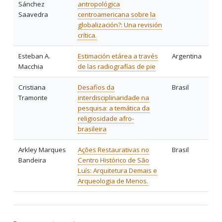
Sánchez
antropológica
Saavedra
centroamericana sobre la
globalización?: Una revisión
crítica.
Esteban A.
Estimación etárea a través
Argentina
Macchia
de las radiografías de pie
Cristiana
Desafios da
Brasil
Tramonte
interdisciplinaridade na
pesquisa: a temática da
religiosidade afro-
brasileira
Arkley Marques
Ações Restaurativas no
Brasil
Bandeira
Centro Histórico de São
Luís: Arquitetura Demais e
Arqueologia de Menos.